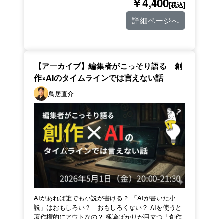
￥4,400
[税込]
詳細ページへ
【アーカイブ】編集者がこっそり語る 創
作×AIのタイムラインでは言えない話
鳥居直介
AIがあれば誰でも小説が書ける？ 「AIが書いた小
説」はおもしろい？ おもしろくない？ AIを使うと
著作権的にアウトなの？ 極論ばかりが目立つ「創作