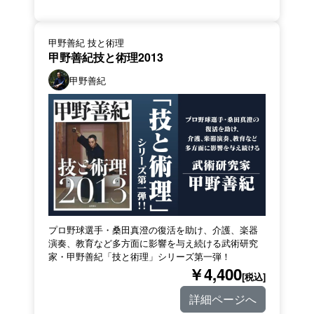
甲野善紀 技と術理
甲野善紀技と術理2013
甲野善紀
プロ野球選手・桑田真澄の復活を助け、介護、楽器
演奏、教育など多方面に影響を与え続ける武術研究
家・甲野善紀「技と術理」シリーズ第一弾！
￥4,400
[税込]
詳細ページへ