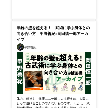
年齢の壁を超える！ 武術に学ぶ身体との
向き合い方 甲野善紀×岡田慎一郎アーカ
イブ
甲野善紀
体力、精神力、健康……年齢による衰えは、人間に
とって避けることのできないものです。 しかし、武
術の世界は、老境に達してなお成長を続け、信じら