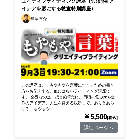
エイティブライティング講座（9.3開催 ア
イデアを形にする教室特別講座）
鳥居直介
この講座は、「もやもやを言葉にする」ための書き
方をお伝えする、他にはないライティング講座で
す。 必要なのは、紙と鉛筆だけ。日頃の悩みから創
作のアイデア、人生を変える決断まで。ありとあら
ゆる「もやもや…
￥5,500
[税込]
詳細ページへ