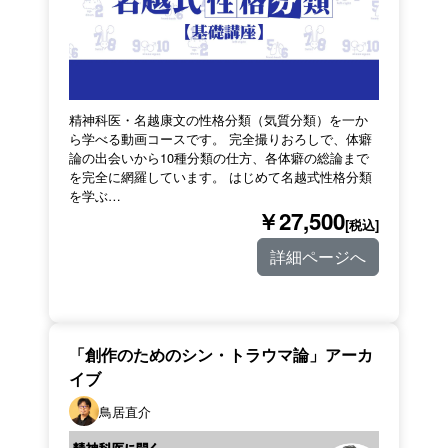
精神科医・名越康文の性格分類（気質分類）を一か
ら学べる動画コースです。 完全撮りおろしで、体癖
論の出会いから10種分類の仕方、各体癖の総論まで
を完全に網羅しています。 はじめて名越式性格分類
を学ぶ…
￥27,500
[税込]
詳細ページへ
「創作のためのシン・トラウマ論」アーカ
イブ
鳥居直介