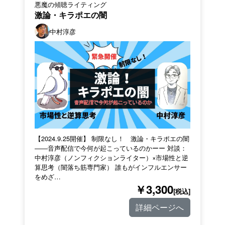
悪魔の傾聴ライティング
激論・キラポエの闇
中村淳彦
【2024.9.25開催】 制限なし！ 激論・キラポエの闇
――音声配信で今何が起こっているのかーー 対談：
中村淳彦（ノンフィクションライター）×市場性と逆
算思考（闇落ち筋専門家） 誰もがインフルエンサー
をめざ…
￥3,300
[税込]
詳細ページへ